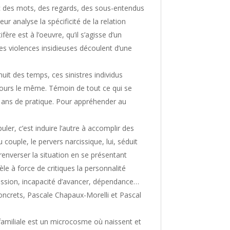
vec des mots, des regards, des sous-entendus
 analyse la spécificité de la relation
e est à l’oeuvre, qu’il s’agisse d’un
Ces violences insidieuses découlent d’une
uit des temps, ces sinistres individus
ujours le même. Témoin de tout ce qui se
gt ans de pratique. Pour appréhender au
ler, c’est induire l’autre à accomplir des
 couple, le pervers narcissique, lui, séduit
 renverser la situation en se présentant
 à force de critiques la personnalité
ession, incapacité d’avancer, dépendance…
concrets, Pascale Chapaux-Morelli et Pascal
familiale est un microcosme où naissent et