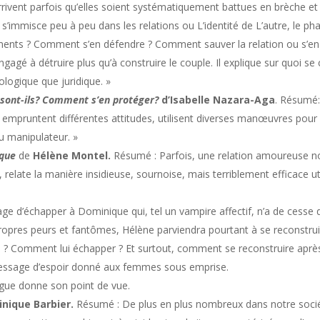
arrivent parfois qu’elles soient systématiquement battues en brèche et
 s’immisce peu à peu dans les relations ou L’identité de L’autre, le
ments ? Comment s’en défendre ? Comment sauver la relation ou s’en s
ngagé à détruire plus qu’à construire le couple. Il explique sur quoi se 
logique que juridique. »
 sont-ils? Comment s’en protéger?
d’Isabelle Nazara-Aga
. Résumé:
empruntent différentes attitudes, utilisent diverses manœuvres pour p
du manipulateur. »
ique
de
Hélène Montel.
Résumé : Parfois, une relation amoureuse no
relate la manière insidieuse, sournoise, mais terriblement efficace util
rage d’échapper à Dominique qui, tel un vampire affectif, n’a de cesse d
propres peurs et fantômes, Hélène parviendra pourtant à se reconstru
 Comment lui échapper ? Et surtout, comment se reconstruire après a
message d’espoir donné aux femmes sous emprise.
gue donne son point de vue.
nique Barbier.
Résumé : De plus en plus nombreux dans notre sociét