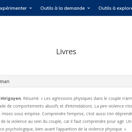
expérimenter
Outils à la demande
Outils à explor
Livres
oman
 Hirigoyen
. Résumé: « Les agressions physiques dans le couple n’arr
ade de comportements abusifs et d’intimidations. La pire violence n’est
s, mises sous emprise. Comprendre l’emprise, c’est aussi s’en déprendr
 la violence au sein du couple, car il faut comprendre pour agir. Un li
nce psychologique, bien avant l’apparition de la violence physique. »