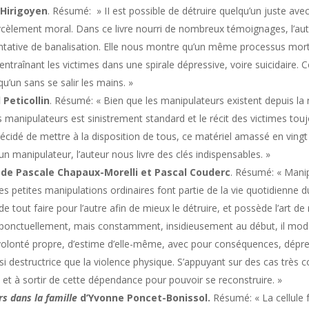
 Hirigoyen
. Résumé: » II est possible de détruire quelqu’un juste a
èlement moral. Dans ce livre nourri de nombreux témoignages, l’auteur
tative de banalisation. Elle nous montre qu’un même processus mortifèr
 entraînant les victimes dans une spirale dépressive, voire suicidaire. 
’un sans se salir les mains. »
 Peticollin
. Résumé: « Bien que les manipulateurs existent depuis la n
es manipulateurs est sinistrement standard et le récit des victimes to
a décidé de mettre à la disposition de tous, ce matériel amassé en vin
manipulateur, l’auteur nous livre des clés indispensables. »
e
de Pascale Chapaux-Morelli et Pascal Couderc
. Résumé: « Manipu
s petites manipulations ordinaires font partie de la vie quotidienne du
e tout faire pour l’autre afin de mieux le détruire, et possède l’art de
onctuellement, mais constamment, insidieusement au début, il modèle
 volonté propre, d’estime d’elle-même, avec pour conséquences, dépr
i destructrice que la violence physique. S’appuyant sur des cas très 
l et à sortir de cette dépendance pour pouvoir se reconstruire. »
rs dans la famille
d’Yvonne Poncet-Bonissol.
Résumé: « La cellule 