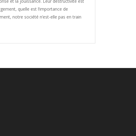
rise et la jouissance. Leur destructivité est
argement, quelle est l’importance de
ment, notre société n’est-elle pas en train