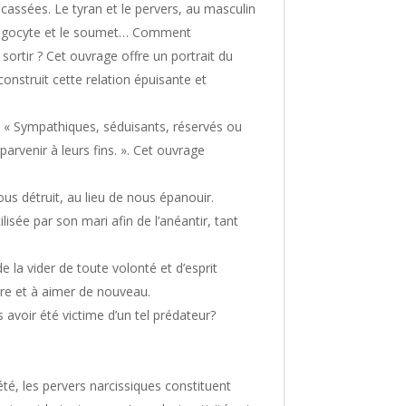
 cassées. Le tyran et le pervers, au masculin
 phagocyte et le soumet… Comment
ortir ? Cet ouvrage offre un portrait du
construit cette relation épuisante et
 « Sympathiques, séduisants, réservés ou
arvenir à leurs fins. ». Cet ouvrage
us détruit, au lieu de nous épanouir.
isée par son mari afin de l’anéantir, tant
e la vider de toute volonté et d’esprit
ire et à aimer de nouveau.
voir été victime d’un tel prédateur?
é, les pervers narcissiques constituent