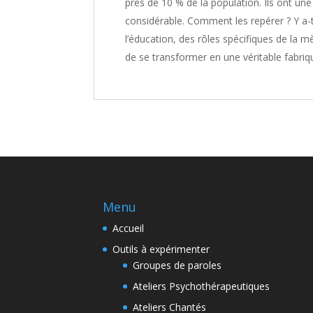
près de 10 % de la population. Ils ont une
considérable. Comment les repérer ? Y a-t-
l’éducation, des rôles spécifiques de la m
de se transformer en une véritable fabriq
Menu
Accueil
Outils à expérimenter
Groupes de paroles
Ateliers Psychothérapeutiques
Ateliers Chantés