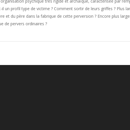
 organisation psychique très rigide et archaïque, caractérisée par l’emp
il un profil type de victime ? Comment sortir de leurs griffes ? Plus l
ère et du père dans la fabrique de cette perversion ? Encore plus large
ue de pervers ordinaires ?